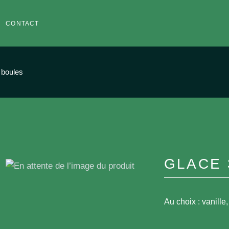
CONTACT
 boules
GLACE 
Au choix : vanille