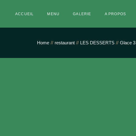
Skip
to
the
ACCUEIL
MENU
GALERIE
A PROPOS
content
Home
restaurant
LES DESSERTS
Glace 3