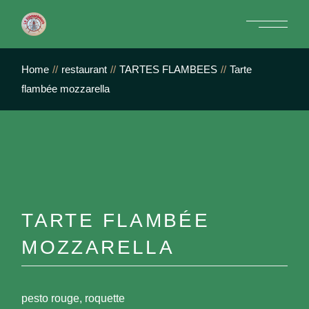
Skip
to
the
content
Home
restaurant
TARTES FLAMBEES
Tarte
flambée mozzarella
TARTE FLAMBÉE
MOZZARELLA
pesto rouge, roquette