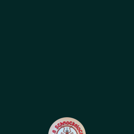
ADRESSE
1 quai Saint-jean,
67000 Strasbourg France
HORAIRES D'OUVERTURE
Tous les jours: de 11h45 à 14h30
et de 18h00 à 23h00