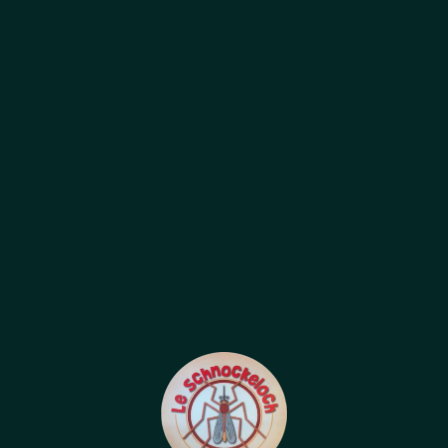
ADRESSE
1 quai Saint-jean,
67000 Strasbourg France
HORAIRES D'OUVERTURE
Tous les jours: de 11h45 à 14h30
et de 18h00 à 23h00