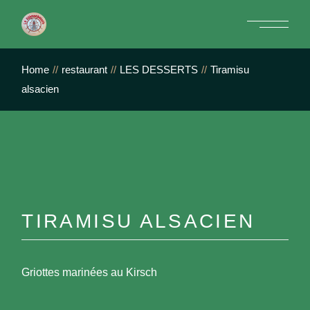
Skip
to
the
content
Home
restaurant
LES DESSERTS
Tiramisu
alsacien
TIRAMISU ALSACIEN
Griottes marinées au Kirsch