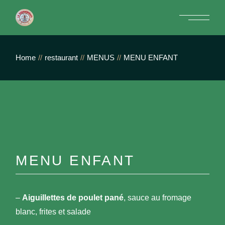
Skip
to
the
content
Home
restaurant
MENUS
MENU ENFANT
MENU ENFANT
–
Aiguillettes de poulet pané
, sauce au fromage
blanc, frites et salade