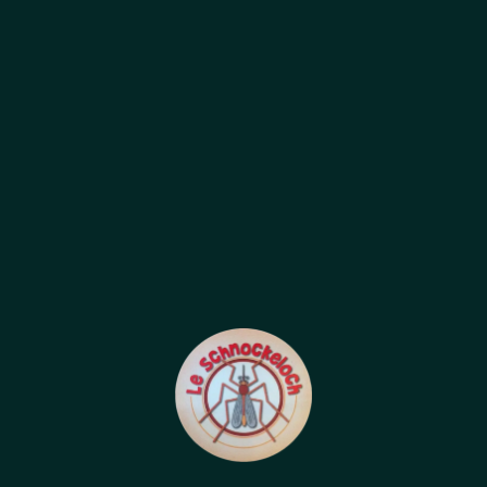
1 quai Saint-jean,
67000 Strasbourg France
HORAIRES D'OUVERTURE
Tous les jours: de 11h45 à 14h30
et de 18h00 à 23h00