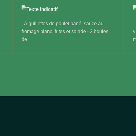
- Aiguillettes de poulet pané, sauce au
-
fromage blanc, frites et salade - 2 boules
v
de
m