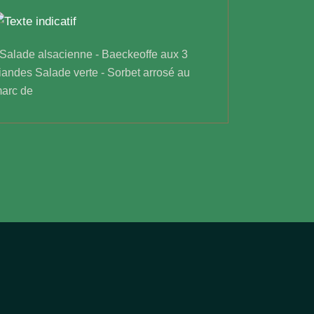
 Salade alsacienne - Baeckeoffe aux 3
iandes Salade verte - Sorbet arrosé au
arc de