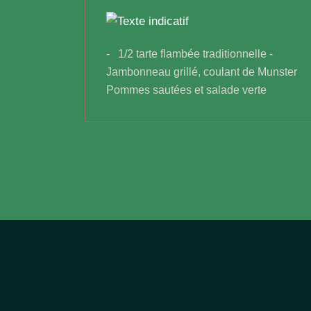
- 1/2 tarte flambée traditionnelle -
Jambonneau grillé, coulant de Munster
Pommes sautées et salade verte