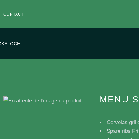
CONTACT
CKELOCH
MENU 
Cervelas gril
Spare ribs Fri